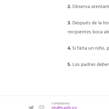
2.
Observa atentamen
3.
Después de la hor
recipientes boca ab
4.
Si falta un niño, 
5.
Los padres deben
Contáctanos:
info@float2fly.org